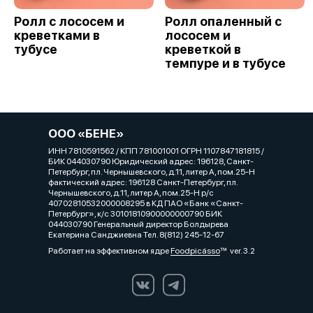
Ролл с лососем и
Ролл опаленный с
креветками в
лососем и
тубусе
креветкой в
темпуре и в тубусе
ООО «БЕНЕ»
ИНН 7810591562 / КПП 781001001 ОГРН 1107847181815 /
БИК 044030790 Юридический адрес: 196128, Санкт-
Петербург, пл. Чернышевского, д.11, литер А, пом.25-Н
фактический адрес: 196128 Санкт-Петербург, пл.
Чернышевского, д.11, литер А, пом.25-Н р/с
40702810532000008295 в КД ПАО «Банк «Санкт-
Петербург», к/с 30101810900000000790 БИК
044030790 Генеральный директор Болдырева
Екатерина Санджиевна Тел. 8(812) 245-12-67
Работает на эффективном ядре
Foodpicásso
ver. 3.2