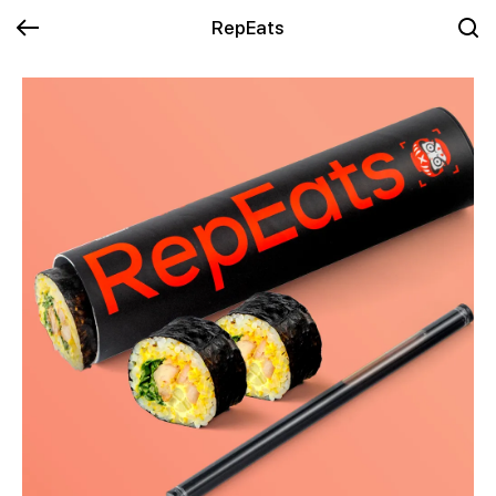
RepEats