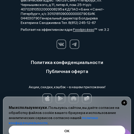
фактический адрес: 196128 Санкт-Петербург, пл.
Чернышевского, д.11, литер А, пом.25-Н р/с
40702810532000008295 в КД ПАО «Банк «Санкт-
Петербург», к/с 30101810900000000790 БИК
044030790 Генеральный директор Болдырева
Екатерина Санджиевна Тел. 8(812) 245-12-67
Работает на эффективном ядре
Foodpicásso
ver. 3.2
Политика конфиденциальности
Публичная оферта
Акции, скидки, кэшбэк − в нашем приложении!
Мы используем куки.
Пользуясь сайтом, вы даёте согласие на
обработку файлов cookie вашего браузера и использование
аналитических сервисов согласно нашей
политике
конфиденциальности
.
ОК