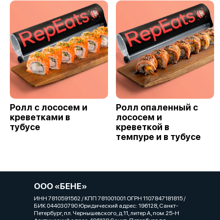
Ролл с лососем и
Ролл опаленный с
креветками в
лососем и
тубусе
креветкой в
темпуре и в тубусе
ООО «БЕНЕ»
ИНН 7810591562 / КПП 781001001 ОГРН 1107847181815 /
БИК 044030790 Юридический адрес: 196128, Санкт-
Петербург, пл. Чернышевского, д.11, литер А, пом.25-Н