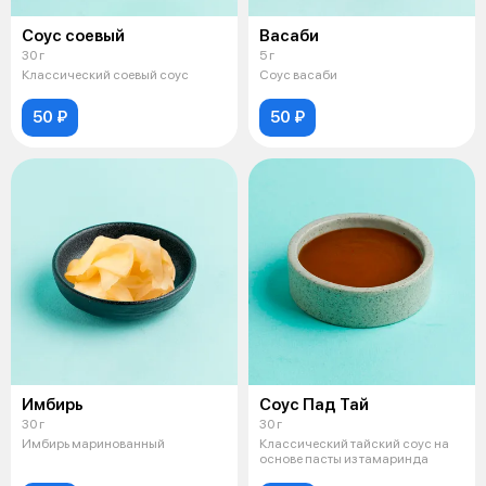
Соус соевый
Васаби
30 г
5 г
Классический соевый соус
Соус васаби
50 ₽
50 ₽
Имбирь
Соус Пад Тай
30 г
30 г
Имбирь маринованный
Классический тайский соус на
основе пасты из тамаринда