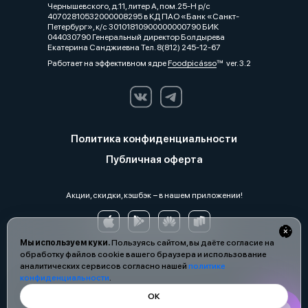
Чернышевского, д.11, литер А, пом.25-Н р/с
40702810532000008295 в КД ПАО «Банк «Санкт-
Петербург», к/с 30101810900000000790 БИК
044030790 Генеральный директор Болдырева
Екатерина Санджиевна Тел. 8(812) 245-12-67
Работает на эффективном ядре
Foodpicásso
ver. 3.2
Политика конфиденциальности
Публичная оферта
Акции, скидки, кэшбэк − в нашем приложении!
Мы используем куки.
Пользуясь сайтом, вы даёте согласие на
обработку файлов cookie вашего браузера и использование
аналитических сервисов согласно нашей
политике
конфиденциальности
.
ОК