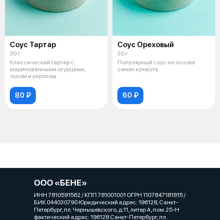
Соус Тартар
Соус Ореховый
30 г
30 г
Классический тартар с
Популярный соус на основе
маринованными огурцами,
семян кунжута
луком и укропом
80 ₽
60 ₽
ООО «БЕНЕ»
ИНН 7810591562 / КПП 781001001 ОГРН 1107847181815 /
БИК 044030790 Юридический адрес: 196128, Санкт-
Петербург, пл. Чернышевского, д.11, литер А, пом.25-Н
фактический адрес: 196128 Санкт-Петербург, пл.