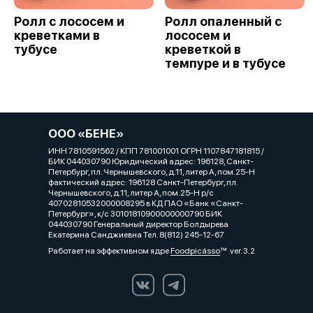
Ролл с лососем и
Ролл опаленный с
креветками в
лососем и
тубусе
креветкой в
темпуре и в тубусе
ООО «БЕНЕ»
ИНН 7810591562 / КПП 781001001 ОГРН 1107847181815 /
БИК 044030790 Юридический адрес: 196128, Санкт-
Петербург, пл. Чернышевского, д.11, литер А, пом.25-Н
фактический адрес: 196128 Санкт-Петербург, пл.
Чернышевского, д.11, литер А, пом.25-Н р/с
40702810532000008295 в КД ПАО «Банк «Санкт-
Петербург», к/с 30101810900000000790 БИК
044030790 Генеральный директор Болдырева
Екатерина Санджиевна Тел. 8(812) 245-12-67
Работает на эффективном ядре
Foodpicásso
ver. 3.2