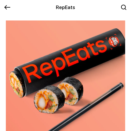
RepEats