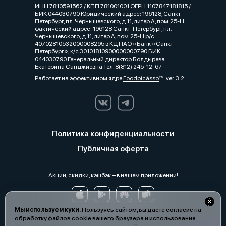
ИНН 7810591562 / КПП 781001001 ОГРН 1107847181815 /
БИК 044030790 Юридический адрес: 196128, Санкт-
Петербург, пл. Чернышевского, д.11, литер А, пом.25-Н
фактический адрес: 196128 Санкт-Петербург, пл.
Чернышевского, д.11, литер А, пом.25-Н р/с
40702810532000008295 в КД ПАО «Банк «Санкт-
Петербург», к/с 30101810900000000790 БИК
044030790 Генеральный директор Болдырева
Екатерина Санджиевна Тел. 8(812) 245-12-67
Работает на эффективном ядре
Foodpicásso
ver. 3.2
Политика конфиденциальности
Публичная оферта
Акции, скидки, кэшбэк − в нашем приложении!
Мы используем куки.
Пользуясь сайтом, вы даёте согласие на
обработку файлов cookie вашего браузера и использование