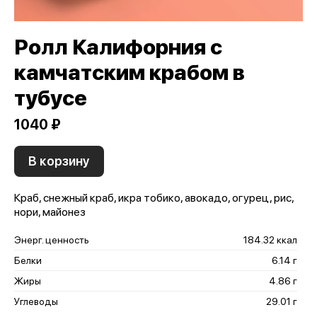
Ролл Калифорния с
камчатским крабом в
тубусе
1040 ₽
В корзину
Краб, снежный краб, икра тобико, авокадо, огурец, рис,
нори, майонез
Энерг. ценность
184.32 ккал
Белки
6.14 г
Жиры
4.86 г
Углеводы
29.01 г