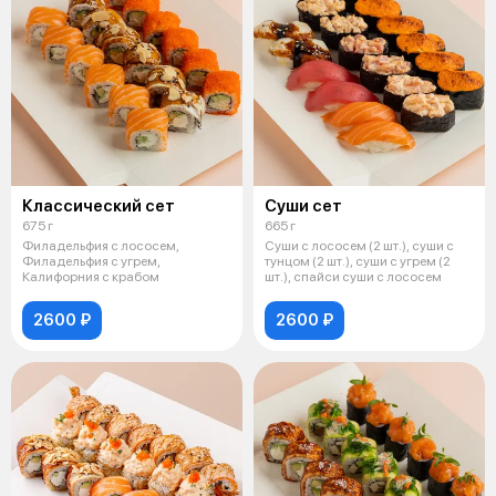
Классический сет
Суши сет
675 г
665 г
Филадельфия с лососем,
Суши с лососем (2 шт.), суши с
Филадельфия с угрем,
тунцом (2 шт.), суши с угрем (2
Калифорния с крабом
шт.), спайси суши с лососем
2600 ₽
2600 ₽