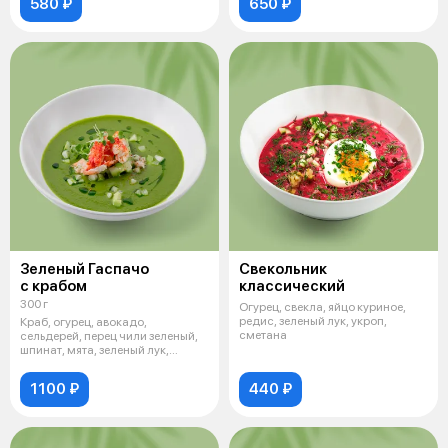
580 ₽
650 ₽
Зеленый Гаспачо
Свекольник
с крабом
классический
300 г
Огурец, свекла, яйцо куриное,
редис, зеленый лук, укроп,
Краб, огурец, авокадо,
сметана
сельдерей, перец чили зеленый,
шпинат, мята, зеленый лук,
базилик,
1100 ₽
440 ₽