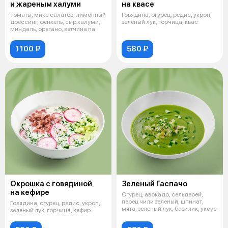
и жареным халуми
на квасе
Томаты, микс салатов, лимонный
Говядина, огурец, редис, укроп,
дрессинг, фенхель, сыр халуми,
зеленый лук, горчица, квас
миндаль, орегано, ветчина па
1100 ₽
580 ₽
Окрошка с говядиной
Зеленый Гаспачо
на кефире
Огурец, авокадо, сельдерей,
перец чили зеленый, шпинат,
Говядина, огурец, редис, укроп,
мята, зеленый лук, базилик, уксус
зеленый лук, горчица, кефир