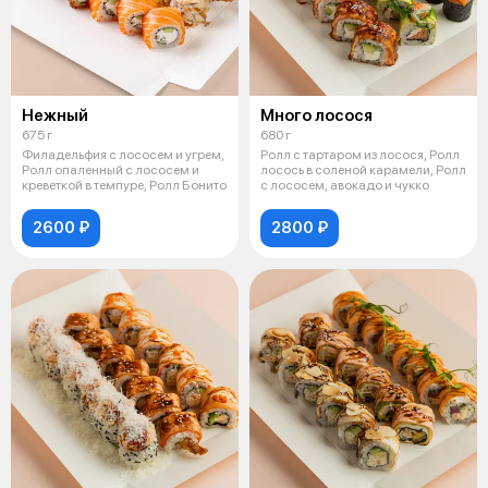
Нежный
Много лосося
675 г
680 г
Филадельфия с лососем и угрем,
Ролл с тартаром из лосося, Ролл
Ролл опаленный с лососем и
лосось в соленой карамели, Ролл
креветкой в темпуре, Ролл Бонито
с лососем, авокадо и чукко
2600 ₽
2800 ₽