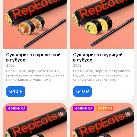
Суширрито с креветкой
Суширрито с курицей
в тубусе
в тубусе
260 г
230 г
Рис нишики, нори, соус том-ям,
Рис нишики, нори, филе куриного
креветки, темпурная мука, сухари
бедра, огурцы, салат ромен, соус
панко, кинза, огурцы, тома
спайси Как правильно ест
640 ₽
540 ₽
НОВИНКА
НОВИНКА
ОСТРОЕ