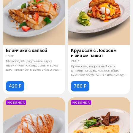
Блинчики с халвой
Круассан с Лососем
и яйцом пашот
180 г
200 г
Молоко, яйцо куриное, мука
пшеничная, сахар, соль, масло
Круассан, творожный сыр,
растительное, масло сливочное,
шпинат, огурец, лосось, яйцо
ха
куриное, соус голландез, кунжут,
тык
420 ₽
780 ₽
НОВИНКА
НОВИНКА