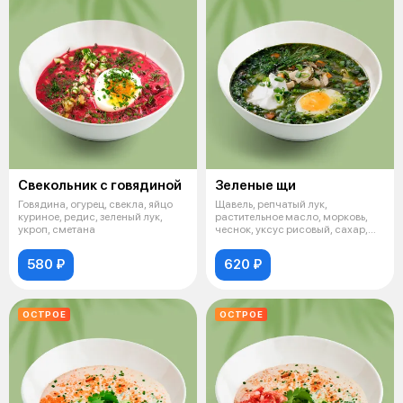
Свекольник с говядиной
Зеленые щи
Говядина, огурец, свекла, яйцо
Щавель, репчатый лук,
куриное, редис, зеленый лук,
растительное масло, морковь,
укроп, сметана
чеснок, уксус рисовый, сахар,
куриный б
580 ₽
620 ₽
ОСТРОЕ
ОСТРОЕ