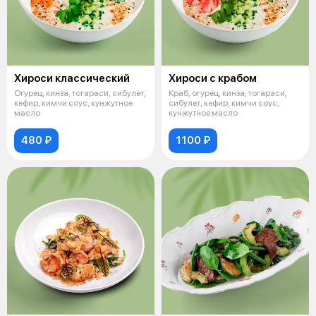
Хироси классический
Хироси с крабом
Огурец, кинза, тогараси, сибулет,
Краб, огурец, кинза, тогараси,
кефир, кимчи соус, кунжутное
сибулет, кефир, кимчи соус,
масло
кунжутное масло
480 ₽
1100 ₽