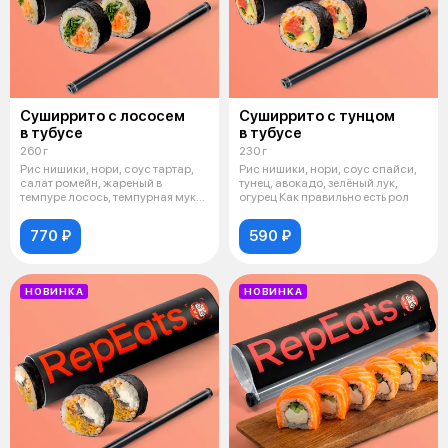
Суширрито с лососем
Суширрито с тунцом
в тубусе
в тубусе
260 г
230 г
Рис нишики, нори, соус тартар,
Рис нишики, нори, соус спайси,
салат ромейн, жареный в
тунец, авокадо, зелёный лук,
темпуре лосось, темпурная мука,
огурец Как правильно есть рол
сух
770 ₽
590 ₽
НОВИНКА
НОВИНКА