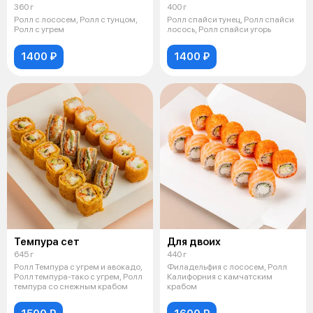
360 г
400 г
Ролл с лососем, Ролл с тунцом,
Ролл спайси тунец, Ролл спайси
Ролл с угрем
лосось, Ролл спайси угорь
1400 ₽
1400 ₽
Темпура сет
Для двоих
645 г
440 г
Ролл Темпура с угрем и авокадо,
Филадельфия с лососем, Ролл
Ролл темпура-тако с угрем, Ролл
Калифорния с камчатским
темпура со снежным крабом
крабом