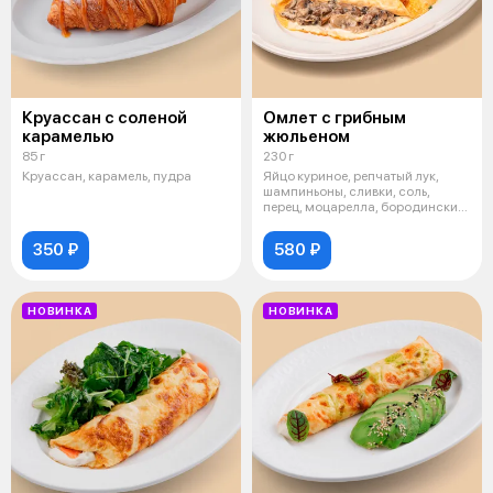
Круассан с соленой
Омлет с грибным
карамелью
жюльеном
85 г
230 г
Круассан, карамель, пудра
Яйцо куриное, репчатый лук,
шампиньоны, сливки, соль,
перец, моцарелла, бородинский
хлеб,
350 ₽
580 ₽
НОВИНКА
НОВИНКА