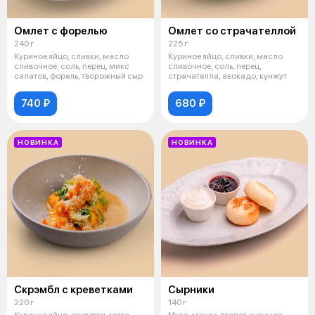
Омлет с форелью
Омлет со страчателлой
240 г
225 г
Куриное яйцо, сливки, масло
Куриное яйцо, сливки, масло
сливочное, соль, перец, микс
сливочное, соль, перец,
салатов, форель, творожный сыр
страчателла, авокадо, кунжут
740 ₽
680 ₽
НОВИНКА
НОВИНКА
Скрэмбл с креветками
Сырники
220 г
140 г
Куриное яйцо, креветки, микс
Мука, манка, творог, куриное