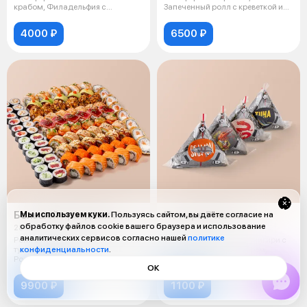
крабом, Филадельфия с
Запеченный ролл с креветкой и
лососем, Ролл
сыром пармезан,
4000 ₽
6500 ₽
Большой праздник сет
Четыре Ронина
Мы используем куки.
Пользуясь сайтом, вы даёте согласие на
обработку файлов cookie вашего браузера и использование
2840 г
400 г
аналитических сервисов согласно нашей
политике
Ролл с лососем и тунцом, Ролл с
Онигири с креветкой, Онигири с
тунцом и авокадо, Ролл с угрём,
лососем, Онигири с угрем,
конфиденциальности
.
Ролл с огурцом, Филадельфи
Онигири с тунцом
ОК
9900 ₽
1100 ₽