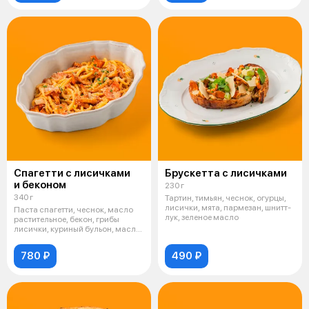
Спагетти с лисичками
Брускетта с лисичками
и беконом
230 г
340 г
Тартин, тимьян, чеснок, огурцы,
лисички, мята, пармезан, шнитт-
Паста спагетти, чеснок, масло
лук, зеленое масло
растительное, бекон, грибы
лисички, куриный бульон, масло
сл
780 ₽
490 ₽