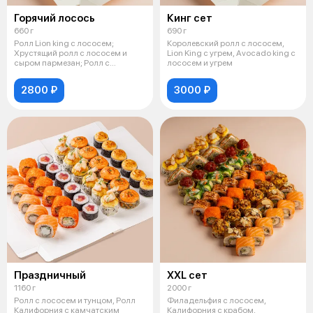
Горячий лосось
Кинг сет
660 г
690 г
Ролл Lion king с лососем;
Королевский ролл с лососем,
Хрустящий ролл с лососем и
Lion King с угрем, Avocado king с
сыром пармезан; Ролл с
лососем и угрем
опаленным лосо
2800 ₽
3000 ₽
Праздничный
XXL сет
1160 г
2000 г
Ролл с лососем и тунцом, Ролл
Филадельфия с лососем,
Калифорния с камчатским
Калифорния с крабом,