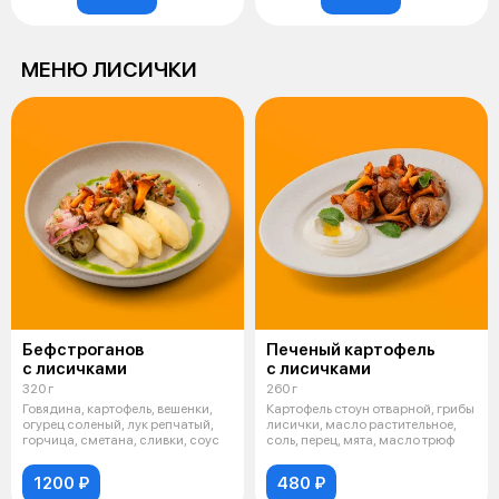
МЕНЮ ЛИСИЧКИ
Бефстроганов
Печеный картофель
с лисичками
с лисичками
320 г
260 г
Говядина, картофель, вешенки,
Картофель стоун отварной, грибы
огурец соленый, лук репчатый,
лисички, масло растительное,
горчица, сметана, сливки, соус
соль, перец, мята, масло трюф
1200 ₽
480 ₽