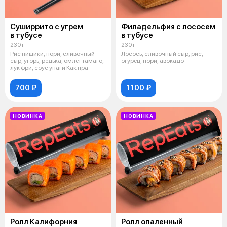
Суширрито с угрем
Филадельфия с лососем
в тубусе
в тубусе
230 г
230 г
Рис нишики, нори, сливочный
Лосось, сливочный сыр, рис,
сыр, угорь, редька, омлет тамаго,
огурец, нори, авокадо
лук фри, соус унаги Как пра
700 ₽
1100 ₽
НОВИНКА
НОВИНКА
Ролл Калифорния
Ролл опаленный