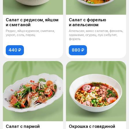
Салат с редисом, яйцом
Салат с форелью
и сметаной
и апельсином
Редис, яйцо куриное, сметана,
Апельсин, микс салатов, фенхель,
укроп, соль, перец
эдамаме, огурец, лук сибулет,
форель
440 ₽
880 ₽
Салат с пармой
Окрошка с говядиной