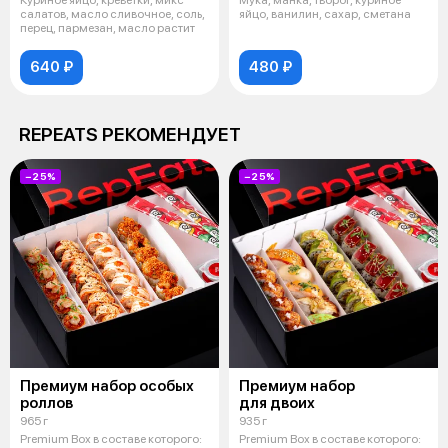
салатов, масло сливочное, соль,
яйцо, ванилин, сахар, сметана
перец, пармезан, масло растит
640 ₽
480 ₽
REPEATS РЕКОМЕНДУЕТ
−25%
−25%
Премиум набор особых
Премиум набор
роллов
для двоих
965 г
935 г
Premium Box в составе которого:
Premium Box в составе которого: