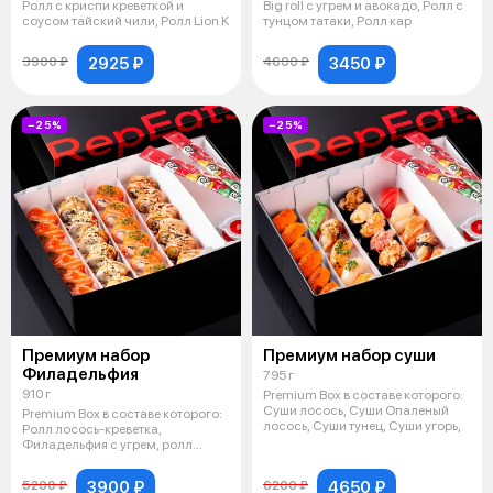
Ролл с криспи креветкой и
Big roll с угрем и авокадо, Ролл с
соусом тайский чили, Ролл Lion K
тунцом татаки, Ролл кар
2925 ₽
3450 ₽
3900 ₽
4600 ₽
−25%
−25%
Премиум набор
Премиум набор суши
Филадельфия
795 г
910 г
Premium Box в составе которого:
Суши лосось, Суши Опаленый
Premium Box в составе которого:
лосось, Суши тунец, Суши угорь,
Ролл лосось-креветка,
Филадельфия с угрем, ролл
авокадо Ki
3900 ₽
4650 ₽
5200 ₽
6200 ₽