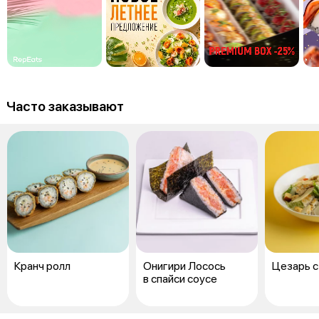
Часто заказывают
Кранч ролл
Онигири Лосось
Цезарь с
в спайси соусе