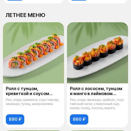
ЛЕТНЕЕ МЕНЮ
Ролл с тунцом,
Ролл с лососем, тунцом
креветкой и соусом
и манго в лаймовом
том ям
соусе
Рис, нори, креветка, соус том ям,
Рис, нори, авокадо, дайкон, соус
авокадо, тунец, микрозелень
тайский чили, сливочный сыр,
кинза, тунец, лосось, манго,
890 ₽
860 ₽