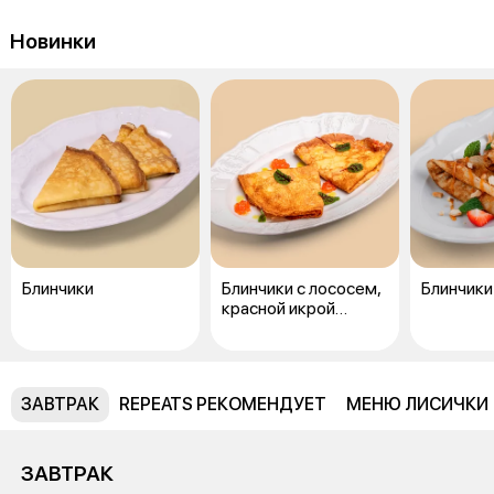
Новинки
Блинчики
Блинчики с лососем,
Блинчики
красной икрой
и творожным сыром
ЗАВТРАК
REPEATS РЕКОМЕНДУЕТ
МЕНЮ ЛИСИЧКИ
ЗАВТРАК