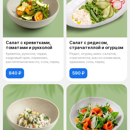
Салат с креветками,
Салат с редисом,
томатами и рукколой
страчателлой и огурцом
Креветки, руккола, черри,
Редис, огурец, микс салатов,
кедровый орех, пармезан,
страчателла, масло оливковое,
растительное масло, соль, перец
эдамаме, соль, перец
840 ₽
590 ₽