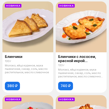
НОВИНКА
НОВИНКА
Блинчики
Блинчики с лососем,
красной икрой
130 г
и творожным сыром
133 г
Молоко, яйцо куриное, мука
пшеничная, сахар, соль, масло
Молоко, яйцо куриное, мука
растительное, масло сливочное
пшеничная, сахар, соль, масло
растительное, масло сливочное,
тв
380 ₽
740 ₽
НОВИНКА
НОВИНКА