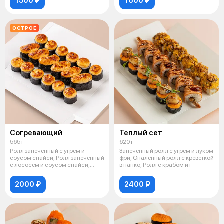
1500 ₽
1600 ₽
ОСТРОЕ
Согревающий
Теплый сет
565 г
620 г
Ролл запеченный с угрем и
Запеченный ролл с угрем и луком
соусом спайси, Ролл запеченный
фри, Опаленный ролл с креветкой
с лососем и соусом спайси,
в панко, Ролл с крабом и г
Суши з
2000 ₽
2400 ₽