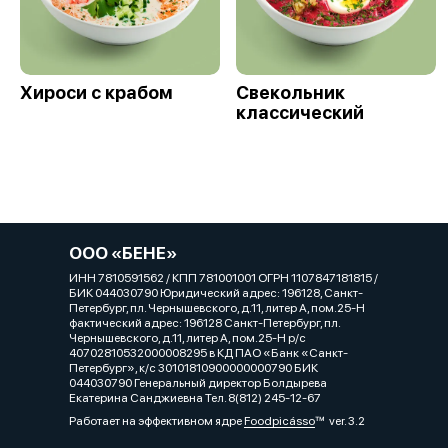
Хироси с крабом
Свекольник
классический
ООО «БЕНЕ»
ИНН 7810591562 / КПП 781001001 ОГРН 1107847181815 /
БИК 044030790 Юридический адрес: 196128, Санкт-
Петербург, пл. Чернышевского, д.11, литер А, пом.25-Н
фактический адрес: 196128 Санкт-Петербург, пл.
Чернышевского, д.11, литер А, пом.25-Н р/с
40702810532000008295 в КД ПАО «Банк «Санкт-
Петербург», к/с 30101810900000000790 БИК
044030790 Генеральный директор Болдырева
Екатерина Санджиевна Тел. 8(812) 245-12-67
Работает на эффективном ядре
Foodpicásso
ver. 3.2