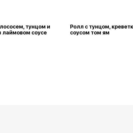
 лососем, тунцом и
Ролл с тунцом, креветк
в лаймовом соусе
соусом том ям