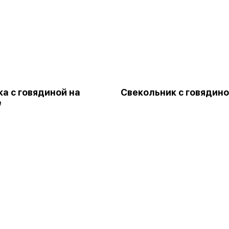
а с говядиной на
Свекольник с говядин
е