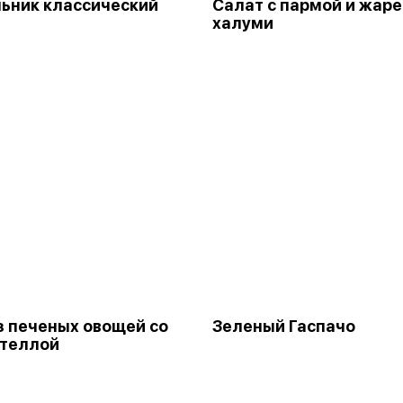
ьник классический
Салат с пармой и жар
халуми
з печеных овощей со
Зеленый Гаспачо
ателлой