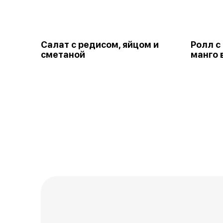
Салат с редисом, яйцом и
Ролл с
сметаной
манго 