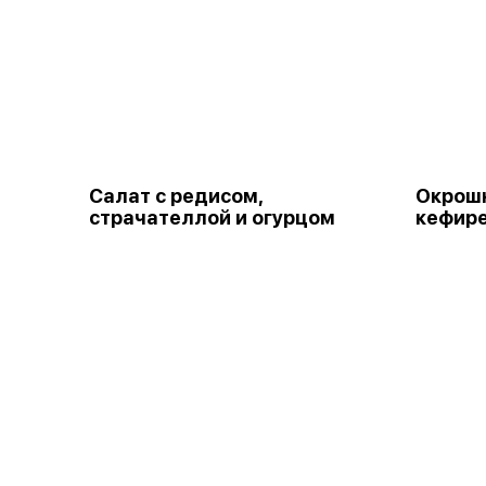
Салат с редисом,
Окрошк
страчателлой и огурцом
кефир