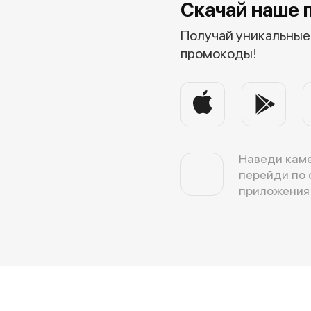
Скачай наше 
Получай уникальные 
промокоды!
Наведи каме
перейди по 
приложения