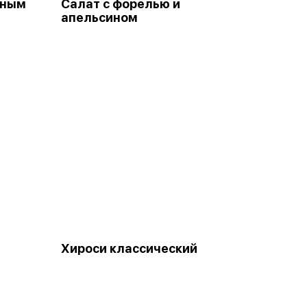
еным
Салат с форелью и
апельсином
Хироси классический