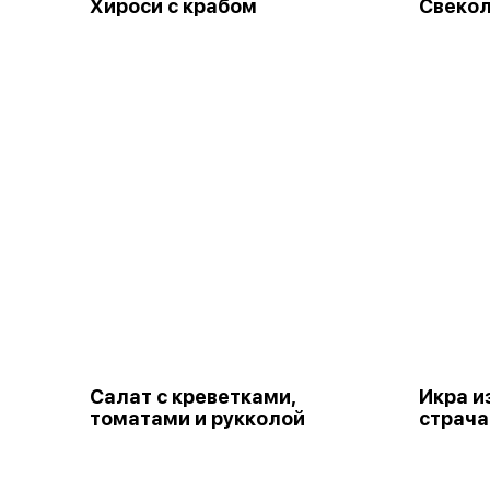
Хироси с крабом
Свекол
Салат с креветками,
Икра и
томатами и рукколой
страч