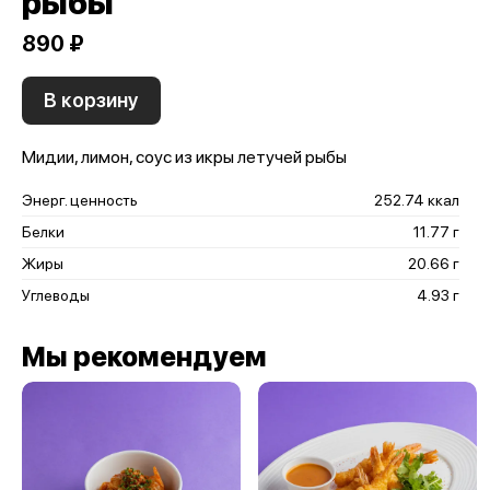
рыбы
890 ₽
В корзину
Мидии, лимон, соус из икры летучей рыбы
Энерг. ценность
252.74 ккал
Белки
11.77 г
Жиры
20.66 г
Углеводы
4.93 г
Мы рекомендуем