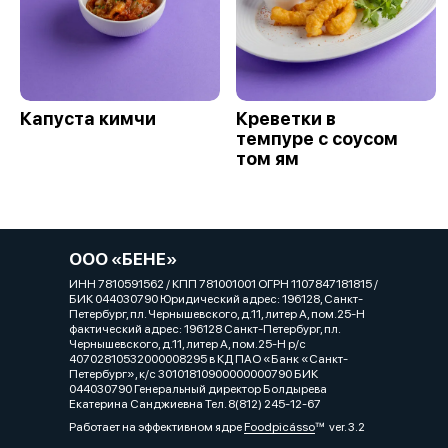
Капуста кимчи
Креветки в
темпуре с соусом
том ям
ООО «БЕНЕ»
ИНН 7810591562 / КПП 781001001 ОГРН 1107847181815 /
БИК 044030790 Юридический адрес: 196128, Санкт-
Петербург, пл. Чернышевского, д.11, литер А, пом.25-Н
фактический адрес: 196128 Санкт-Петербург, пл.
Чернышевского, д.11, литер А, пом.25-Н р/с
40702810532000008295 в КД ПАО «Банк «Санкт-
Петербург», к/с 30101810900000000790 БИК
044030790 Генеральный директор Болдырева
Екатерина Санджиевна Тел. 8(812) 245-12-67
Работает на эффективном ядре
Foodpicásso
ver. 3.2