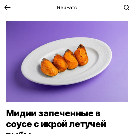
RepEats
Мидии запеченные в
соусе с икрой летучей