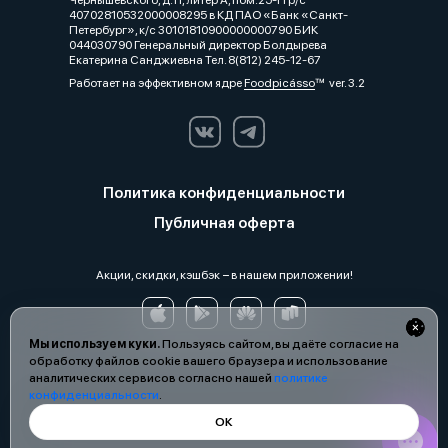
Чернышевского, д.11, литер А, пом.25-Н р/с
40702810532000008295 в КД ПАО «Банк «Санкт-
Петербург», к/с 30101810900000000790 БИК
044030790 Генеральный директор Болдырева
Екатерина Санджиевна Тел. 8(812) 245-12-67
Работает на эффективном ядре
Foodpicásso
ver. 3.2
Политика конфиденциальности
Публичная оферта
Акции, скидки, кэшбэк − в нашем приложении!
Мы используем куки.
Пользуясь сайтом, вы даёте согласие на
обработку файлов cookie вашего браузера и использование
аналитических сервисов согласно нашей
политике
конфиденциальности
.
ОК