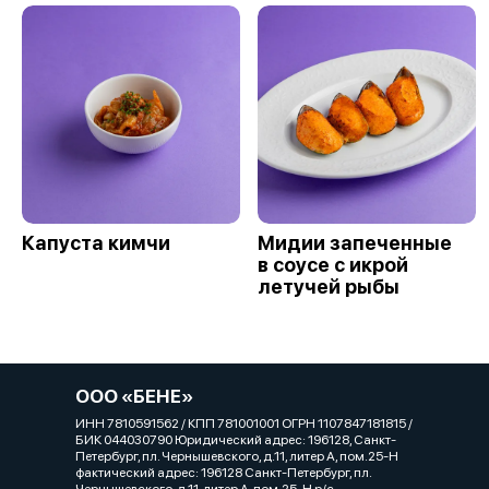
Капуста кимчи
Мидии запеченные
в соусе с икрой
летучей рыбы
ООО «БЕНЕ»
ИНН 7810591562 / КПП 781001001 ОГРН 1107847181815 /
БИК 044030790 Юридический адрес: 196128, Санкт-
Петербург, пл. Чернышевского, д.11, литер А, пом.25-Н
фактический адрес: 196128 Санкт-Петербург, пл.