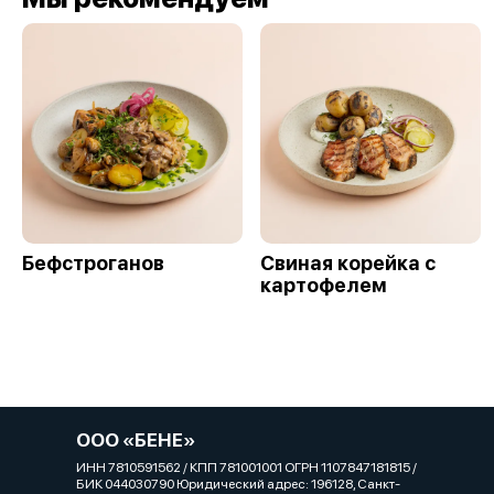
Бефстроганов
Свиная корейка с
картофелем
ООО «БЕНЕ»
ИНН 7810591562 / КПП 781001001 ОГРН 1107847181815 /
БИК 044030790 Юридический адрес: 196128, Санкт-