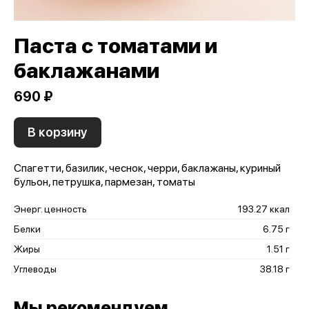
Паста с томатами и
баклажанами
690 ₽
В корзину
Спагетти, базилик, чеснок, черри, баклажаны, куриный
бульон, петрушка, пармезан, томаты
Энерг. ценность
193.27 ккал
Белки
6.75 г
Жиры
1.51 г
Углеводы
38.18 г
Мы рекомендуем