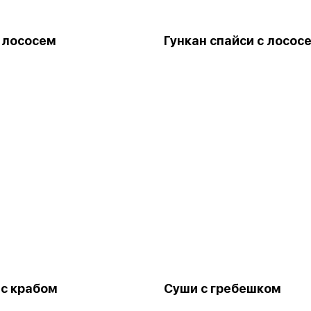
 лососем
Гункан спайси с лосос
 с крабом
Суши с гребешком