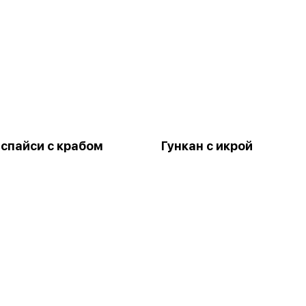
 спайси с крабом
Гункан с икрой