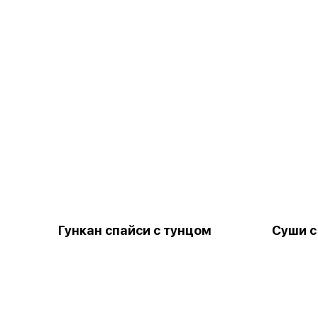
Гункан спайси с тунцом
Суши с