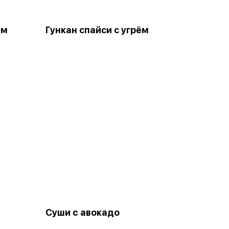
ем
Гункан спайси с угрём
Суши c авокадо