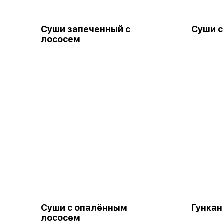
Суши запеченный с
Суши с
лососем
Суши с опалённым
Гункан
лососем