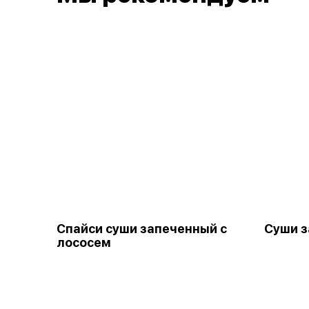
Спайси суши запеченный с
Суши з
лососем