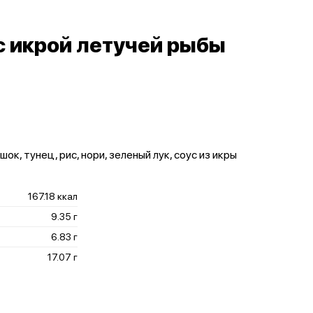
 икрой летучей рыбы
ок, тунец, рис, нори, зеленый лук, соус из икры
167.18 ккал
9.35 г
6.83 г
17.07 г