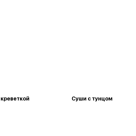
 креветкой
Суши с тунцом