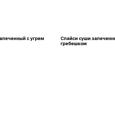
апеченный с угрем
Спайси суши запеченн
гребешком