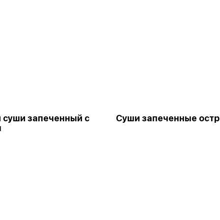
 суши запеченный с
Суши запеченные ост
м