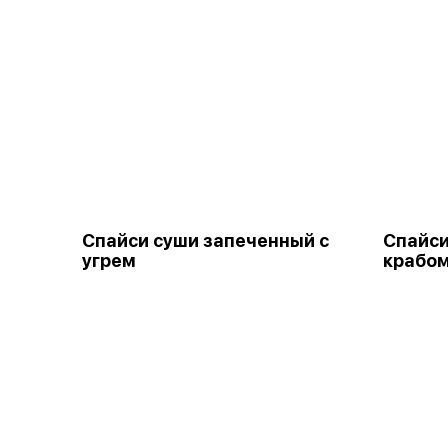
Спайси суши запеченный с
Спайси
угрем
крабо