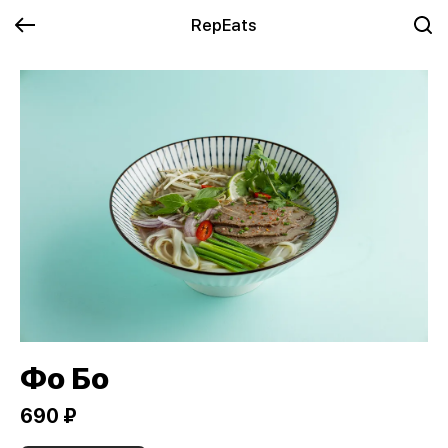
RepEats
Фо Бо
690 ₽