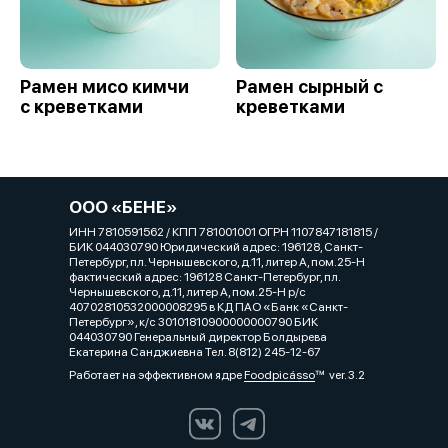
Рамен мисо кимчи
Рамен сырный с
с креветками
креветками
ООО «БЕНЕ»
ИНН 7810591562 / КПП 781001001 ОГРН 1107847181815 /
БИК 044030790 Юридический адрес: 196128, Санкт-
Петербург, пл. Чернышевского, д.11, литер А, пом.25-Н
фактический адрес: 196128 Санкт-Петербург, пл.
Чернышевского, д.11, литер А, пом.25-Н р/с
40702810532000008295 в КД ПАО «Банк «Санкт-
Петербург», к/с 30101810900000000790 БИК
044030790 Генеральный директор Болдырева
Екатерина Санджиевна Тел. 8(812) 245-12-67
Работает на эффективном ядре
Foodpicásso
ver. 3.2