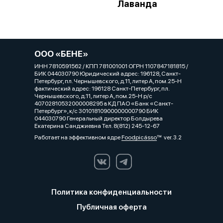
Лаванда
ООО «БЕНЕ»
ИНН 7810591562 / КПП 781001001 ОГРН 1107847181815 /
БИК 044030790 Юридический адрес: 196128, Санкт-
Петербург, пл. Чернышевского, д.11, литер А, пом.25-Н
фактический адрес: 196128 Санкт-Петербург, пл.
Чернышевского, д.11, литер А, пом.25-Н р/с
40702810532000008295 в КД ПАО «Банк «Санкт-
Петербург», к/с 30101810900000000790 БИК
044030790 Генеральный директор Болдырева
Екатерина Санджиевна Тел. 8(812) 245-12-67
Работает на эффективном ядре
Foodpicásso
ver. 3.2
Политика конфиденциальности
Публичная оферта